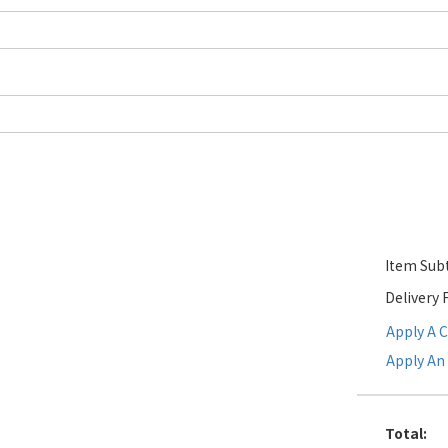
Item Subt
Delivery 
Apply A 
Apply An 
Total
: