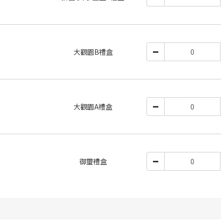
大觀園B禮盒
大觀園A禮盒
御璽禮盒