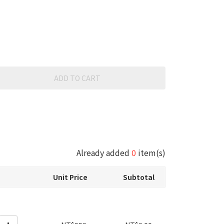
ADD TO CART
Already added
0
item(s)
Unit Price
Subtotal