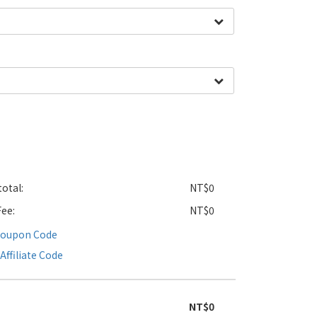
otal:
NT$0
Fee:
NT$0
Coupon Code
Affiliate Code
NT$0