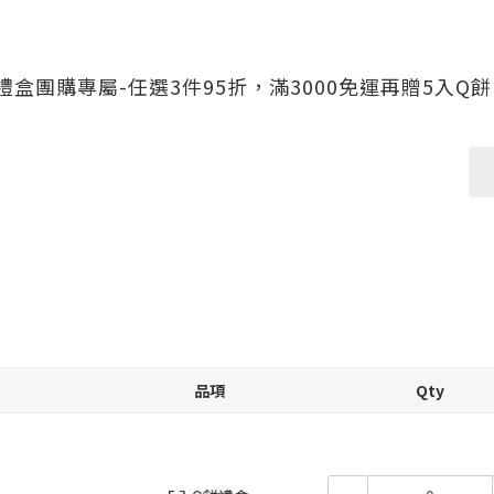
盒團購專屬-任選3件95折，滿3000免運再贈5入Q餅
品項
Qty