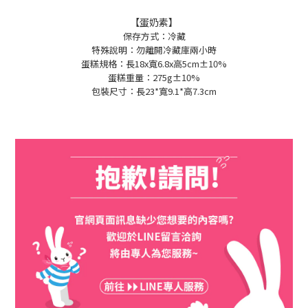
【蛋奶素】
保存方式：冷藏
特殊說明：勿離開冷藏庫兩小時
蛋糕規格：長18x寬6.8x高5cm±10%
蛋糕重量：275g
±10%
包裝尺寸：長23*寬9.1*高7.3cm