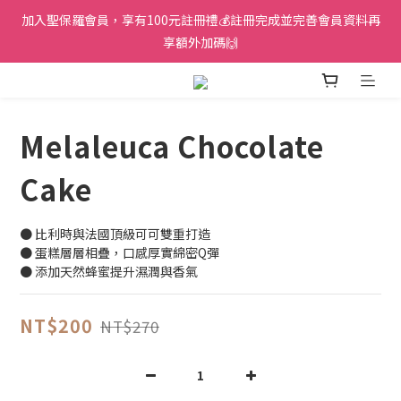
加入聖保羅會員，享有100元註冊禮💰註冊完成並完善會員資料再
享額外加碼🙌
Melaleuca Chocolate
Cake
● 比利時與法國頂級可可雙重打造
● 蛋糕層層相疊，口感厚實綿密Q彈
● 添加天然蜂蜜提升濕潤與香氣
NT$200
NT$270