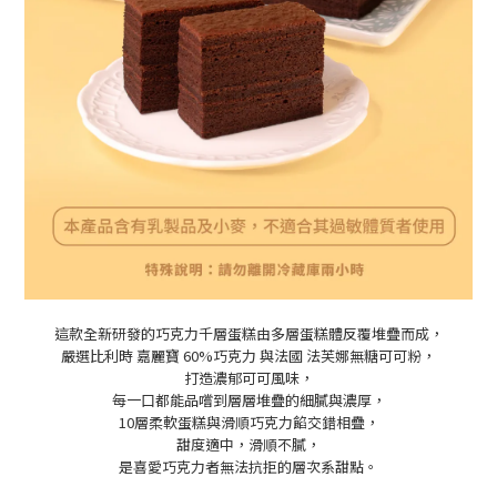
這款全新研發的巧克力千層蛋糕
由多層蛋糕體反覆堆疊而成
，
嚴選比利時 嘉麗寶 60%巧克力 與法國 法芙娜無糖可可粉，
打造濃郁可可風味，
每一口都能品嚐到層層堆疊的細膩與濃厚，
10層柔軟蛋糕與滑順巧克力餡交錯相疊，
甜度適中，滑順不膩，
是喜愛巧克力者無法抗拒的層次系甜點。