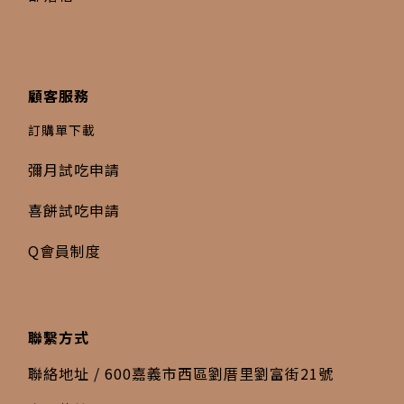
顧客服務
訂購單下載
彌月試吃申請
喜餅試吃申請
Q會員制度
聯繫方式
聯絡地址 / 600嘉義市西區劉厝里劉富街21號