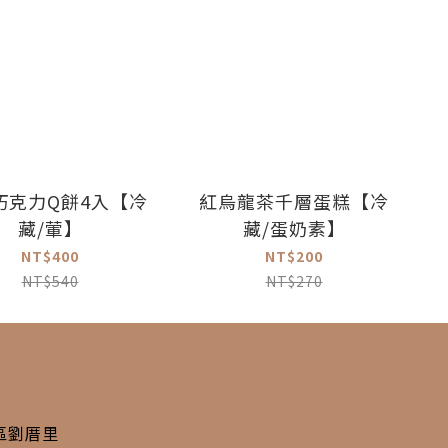
巧克力Q餅4入【冷
紅烏龍茶千層蛋糕【冷
藏/葷】
藏/蛋奶素】
NT$400
NT$200
NT$540
NT$270
西區劉厝里