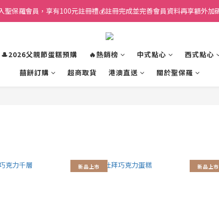
入聖保羅會員，享有100元註冊禮💰註冊完成並完善會員資料再享額外加碼
🎩2026父親節蛋糕預購
🔥熱銷榜
中式點心
西式點心
囍餅訂購
超商取貨
港澳直送
關於聖保羅
新品上市
新品上市