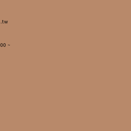
m.tw
00 ~