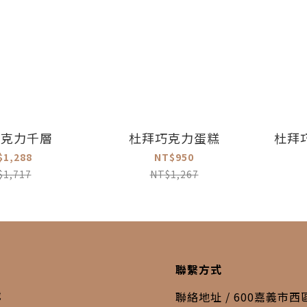
巧克力千層
杜拜巧克力蛋糕
杜拜
$1,288
NT$950
$1,717
NT$1,267
聯繫方式
載
聯絡地址 / 600嘉義市