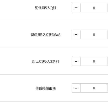
聖保羅5入Q餅
聖保羅5入Q餅3盒組
起士Q餅5入3盒組
伯爵絲絨蛋糕