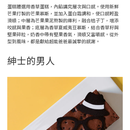
蛋糕體選用香草蛋糕，內餡講究層次與口感。使用新鮮
芒果打製的芒果慕斯，並加入蛋白霜調和，使口感輕盈
滑順；中層為芒果果泥熬製的庫利，融合桔子丁，增添
咬感與果香；底層為香草夏威夷豆慕斯，結合香草籽與
堅果碎粒，奶香中帶有堅果香氣，滑順又富嚼感。從外
型到風味，都是獻給超能爸爸最誠摯的感謝。
紳士的男人