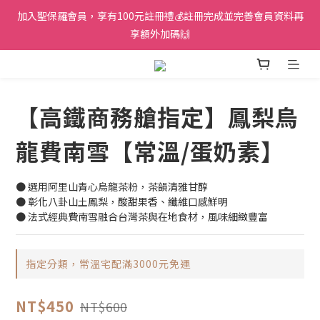
加入聖保羅會員，享有100元註冊禮💰註冊完成並完善會員資料再
享額外加碼🙌
【高鐵商務艙指定】鳳梨烏
龍費南雪【常溫/蛋奶素】
● 選用阿里山青心烏龍茶粉，茶韻清雅甘醇
● 彰化八卦山土鳳梨，酸甜果香、纖維口感鮮明
● 法式經典費南雪融合台灣茶與在地食材，風味細緻豐富
指定分類，常溫宅配滿3000元免運
NT$450
NT$600