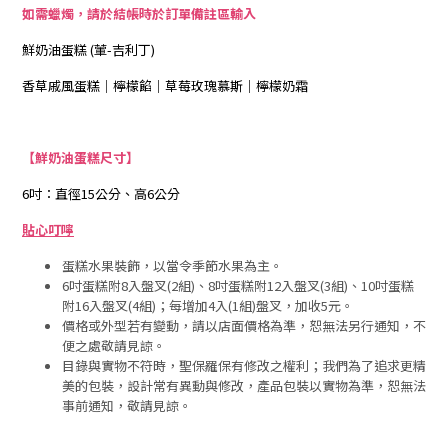
如需蠟燭，請於結帳時於訂單備註區輸入
鮮奶油蛋糕 (葷-吉利丁)
香草戚風蛋糕｜檸檬餡｜草莓玫瑰慕斯｜檸檬奶霜
【鮮奶油蛋糕尺寸】
6吋：直徑15公分、高6公分
貼心叮嚀
蛋糕水果裝飾，以當令季節水果為主。
6吋蛋糕附8入盤叉(2組)、8吋蛋糕附12入盤叉(3組)、10吋蛋糕
附16入盤叉(4組)；每增加4入(1組)盤叉，加收5元。
價格或外型若有變動，請以店面價格為準，恕無法另行通知，不
便之處敬請見諒。
目錄與實物不符時，聖保羅保有修改之權利；我們為了追求更精
美的包裝，設計常有異動與修改，產品包裝以實物為準，恕無法
事前通知，敬請見諒。