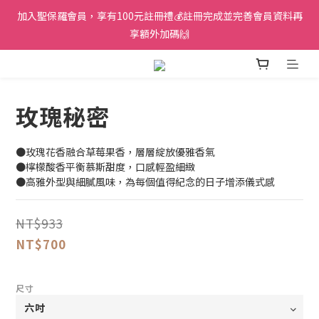
加入聖保羅會員，享有100元註冊禮💰註冊完成並完善會員資料再
享額外加碼🙌
玫瑰秘密
●玫瑰花香融合草莓果香，層層綻放優雅香氣
●檸檬酸香平衡慕斯甜度，口感輕盈細緻
●高雅外型與細膩風味，為每個值得紀念的日子增添儀式感
NT$933
NT$700
尺寸