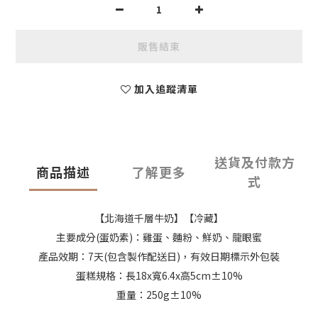
販售結束
加入追蹤清單
送貨及付款方
商品描述
了解更多
式
【北海道千層牛奶】【冷藏】
主要成分(蛋奶素)：雞蛋、麵粉、鮮奶、龍眼蜜
產品效期：7天(包含製作配送日)，有效日期標示外包裝
蛋糕規格：長18x寬6.4x高5cm±10%
重量：250g±10%