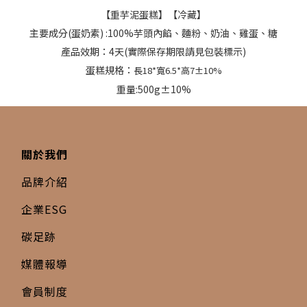
【重芋泥蛋糕】【冷藏】
主要成分(蛋奶素) :100%芋頭內餡、麵粉、奶油、雞蛋、糖
產品效期：4天(實際保存期限請見包裝標示)
蛋糕規格：
長18*寬6.5*高7±10%
重量:500g±10%
關於我們
品牌介紹
企業ESG
碳足跡
媒體報導
會員制度