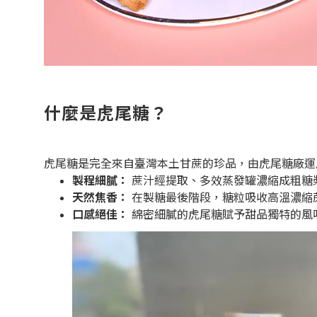
什麼是虎尾糖？
虎尾糖是完全來自臺灣本土甘蔗的珍品，由虎尾糖廠運
製程細膩：
蔗汁經提取、多效蒸發罐濃縮成粗糖
天然焦香：
在製糖最後階段，糖粒吸收高溫濃縮
口感絕佳：
綿密細膩的虎尾糖賦予甜品獨特的風