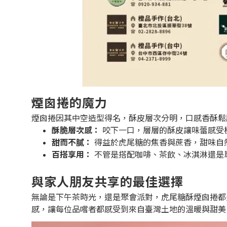
煙囪捲的魔力
煙囪捲因其中空造型得名，酥皮層次分明，口感香酥鬆
酥脆層次感：
咬下一口，層層的酥皮讓味蕾感受
甜而不膩：
得益於虎尾糖的焦香與蔗香，甜味自
百搭享用：
不管是搭配咖啡、茶飲、冰淇淋還是
與家人朋友共享的最佳選擇
無論是下午茶時光，還是聚會派對，虎尾糖酥煙囪捲都
感，讓每位品嚐者都感受到來自臺灣土地的溫暖與甜美