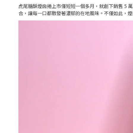
虎尾糖酥煙囪捲上市僅短短一個多月，就創下銷售 5
合，讓每一口都散發著濃郁的在地風味。不僅如此，煙