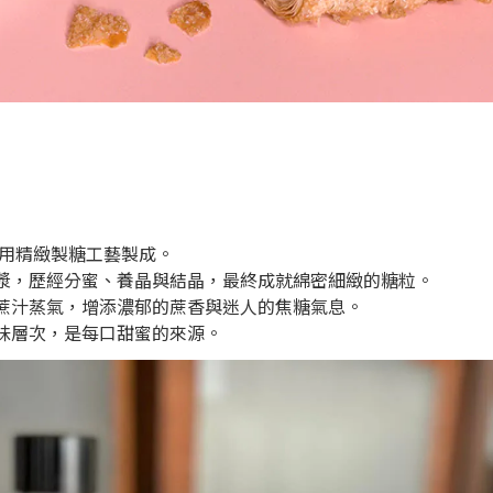
用精緻製糖工藝製成。
漿，歷經分蜜、養晶與結晶，最終成就綿密細緻的糖粒。
蔗汁蒸氣，增添濃郁的蔗香與迷人的焦糖氣息。
味層次，是每口甜蜜的來源。