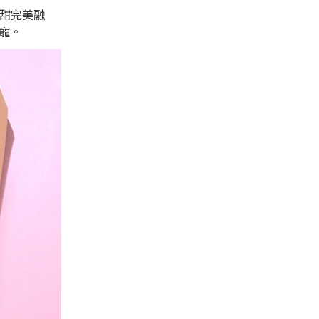
甘甜完美融
寵。