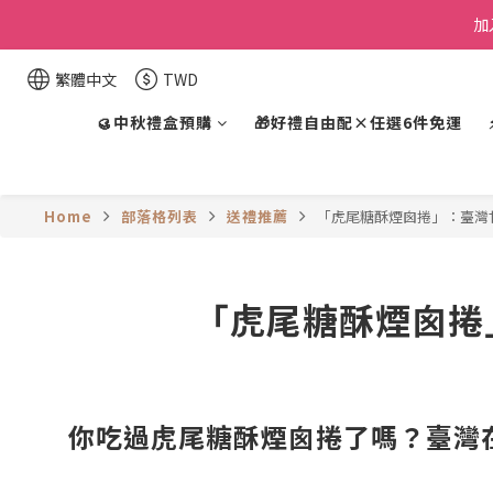
加
繁體中文
TWD
🥮中秋禮盒預購
🎁好禮自由配×任選6件免運
Home
部落格列表
送禮推薦
「虎尾糖酥煙囪捲」：臺灣
「虎尾糖酥煙囪捲
你吃過虎尾糖酥煙囪捲了嗎？臺灣