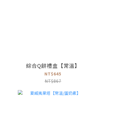
綜合Q餅禮盒【常溫】
NT$645
NT$867