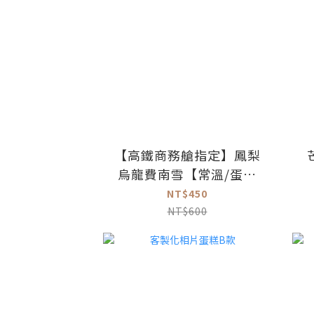
【高鐵商務艙指定】鳳梨
烏龍費南雪【常溫/蛋奶
素】
NT$450
NT$600