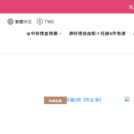
加
繁體中文
TWD
🥮中秋禮盒預購
🎁好禮自由配×任選6件免運
熱銷冠軍