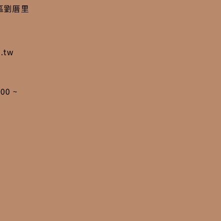
西區劉厝里
m.tw
00 ~