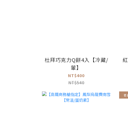
杜拜巧克力Q餅4入【冷藏/
紅
葷】
NT$400
NT$540
芒