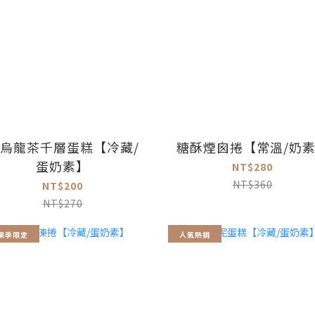
烏龍茶千層蛋糕【冷藏/
糖酥煙囪捲【常溫/奶
蛋奶素】
NT$280
NT$360
NT$200
NT$270
果季限定
人氣熱銷