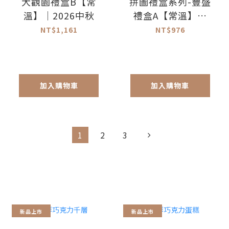
大觀園禮盒B【常
拼圖禮盒系列-豐盛
溫】｜2026中秋
禮盒A【常溫】｜
2026中秋
NT$1,161
NT$976
加入購物車
加入購物車
1
2
3
新品上市
新品上市