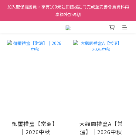
加入聖保羅會員，享有100元註冊禮💰註冊完成並完善會員資料再
享額外加碼🙌
prev
next
御璽禮盒【常溫】
大觀園禮盒A【常
｜2026中秋
溫】｜2026中秋