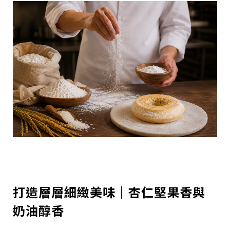
打造層層細緻美味｜杏仁堅果香與
奶油醇香