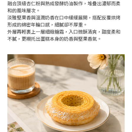
融合頂級杏仁粉與熟成發酵奶油製作，堆疊出濃郁而柔
和的風味層次。
淡雅堅果香與溫潤奶香在口中緩緩展開，搭配反覆烘烤
形成的綿密年輪口感，細膩卻不厚重。
外層再輕裹上一層細緻糖霜，入口微酥清爽，甜度柔和
不膩，更襯托出蛋糕本身的奶香與堅果香氣。