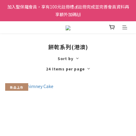
加入聖保羅會員，享有100元註冊禮💰註冊完成並完善會員資料再
享額外加碼🙌
餅乾系列(港澳)
Sort by
24 Items per page
新品上市