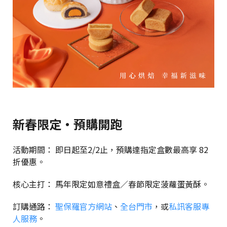
新春限定・預購開跑
活動期間： 即日起至2/2止，預購達指定盒數最高享 82
折優惠。
核心主打： 馬年限定如意禮盒／春節限定菠蘿蛋黃酥。
訂購通路：
聖保羅官方網站
、
全台門市
，或
私訊客服專
人服務
。