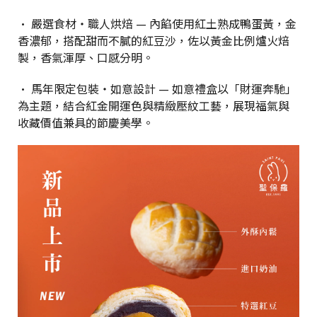
• 嚴選食材・職人烘焙 — 內餡使用紅土熟成鴨蛋黃，金
香濃郁，搭配甜而不膩的紅豆沙，佐以黃金比例爐火焙
製，香氣渾厚、口感分明。
• 馬年限定包裝・如意設計 — 如意禮盒以「財運奔馳」
為主題，結合紅金開運色與精緻壓紋工藝，展現福氣與
收藏價值兼具的節慶美學。