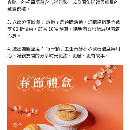
奔馳」的祝福語蘊含吉祥氣勢，成為開年送禮最應景的
誠意選擇。
3. 送出超值回饋： 透過早鳥預購活動，訂購達指定盒數
享 82 折優惠，節省 18% 預算，聰明消費也能展現滿滿
心意。
4. 送出團圓溫度： 每一顆手工蛋黃酥都承載著溫度與用
心，讓親友間的分享時光更甜、更暖、更有故事。