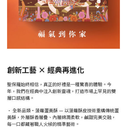
創新工藝 × 經典再進化
聖保羅始終相信，真正的好禮是一種驚喜的體驗。今
年，我們在經典中注入創新靈魂，打造市場上罕見的雙
層口感結構。
• 全新品類・菠蘿蛋黃酥 — 以菠蘿酥皮技術重構傳統蛋
黃酥，外層酥香層疊、內層綿潤柔軟，鹹甜完美交融，
每一口都藏著職人火候的精準藝術。