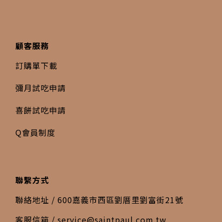
顧客服務
訂購單下載
彌月試吃申請
喜餅試吃申請
Q會員制度
聯繫方式
聯絡地址 / 600嘉義市西區劉厝里劉富街21號
客服信箱 /
service@saintpaul.com.tw