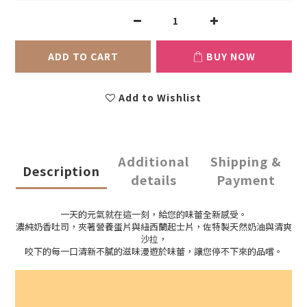
ADD TO CART
BUY NOW
Add to Wishlist
Additional
Shipping &
Description
details
Payment
一天的元氣就在這一刻，給您的味蕾全新感受。
濃純奶香吐司，夾著營養蛋片與紐西蘭起士片，佐特製天然奶油與清爽
沙拉，
咬下的每一口清新不膩的滋味漫遊於味蕾，讓您停不下來的品嚐。