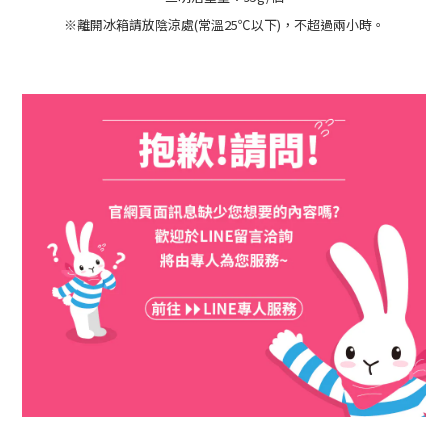
※離開冰箱請放陰涼處(常溫25℃以下)，不超過兩小時。