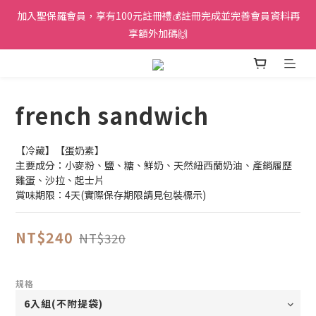
加入聖保羅會員，享有100元註冊禮💰註冊完成並完善會員資料再
享額外加碼🙌
french sandwich
【冷藏】【蛋奶素】
主要成分：小麥粉、鹽、糖、鮮奶、天然紐西蘭奶油、產銷履歷
雞蛋、沙拉、起士片
賞味期限：4天(實際保存期限請見包裝標示)
NT$240
NT$320
規格