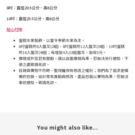
8吋：直徑20.5公分、高6公分
10吋：直徑25.5公分、高6公分
貼心叮嚀
蛋糕水果裝飾，以當令季節水果為主。
6吋蛋糕附8入盤叉(2組)、8吋蛋糕附12入盤叉(3組)、10吋蛋糕
附16入盤叉(4組)；每增加4入(1組)盤叉，加收5元。
價格或外型若有變動，請以店面價格為準，恕無法另行通知，不
便之處敬請見諒。
目錄與實物不符時，聖保羅保有修改之權利；我們為了追求更精
美的包裝，設計常有異動與修改，產品包裝以實物為準，恕無法
事前通知，敬請見諒。
You might also like...