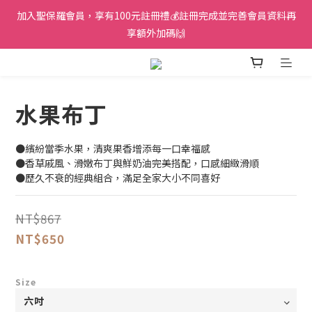
加入聖保羅會員，享有100元註冊禮💰註冊完成並完善會員資料再
享額外加碼🙌
水果布丁
●繽紛當季水果，清爽果香增添每一口幸福感
●香草戚風、滑嫩布丁與鮮奶油完美搭配，口感細緻滑順
●歷久不衰的經典組合，滿足全家大小不同喜好
NT$867
NT$650
Size