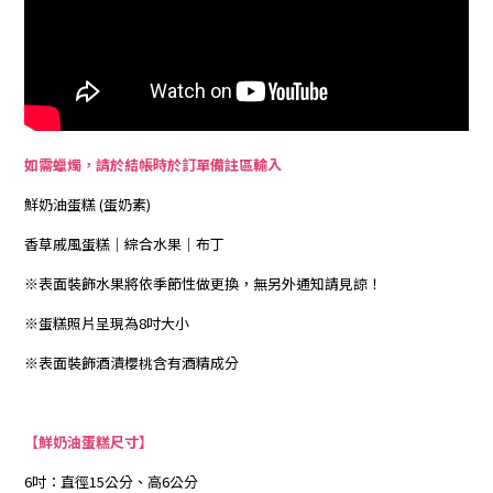
如需蠟燭，請於結帳時於訂單備註區輸入
鮮奶油蛋糕 (蛋奶素)
香草戚風蛋糕｜綜合水果｜布丁
※表面裝飾水果將依季節性做更換，無另外通知請見諒！
※蛋糕照片呈現為8吋大小
※表面裝飾酒漬櫻桃含有酒精成分
【鮮奶油蛋糕尺寸】
6吋：直徑15公分、高6公分