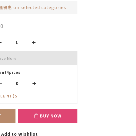
 on selected categories
0
ave More
ant4pices
LE NT$5
T
BUY NOW
Add to Wishlist