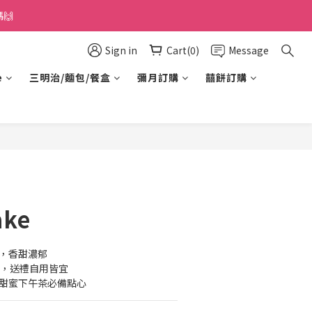
🙌
Sign in
Cart(0)
Message
e
三明治/麵包/餐盒
彌月訂購
囍餅訂購
BUY NOW
ake
蜜，香甜濃郁
天，送禮自用皆宜
，甜蜜下午茶必備點心