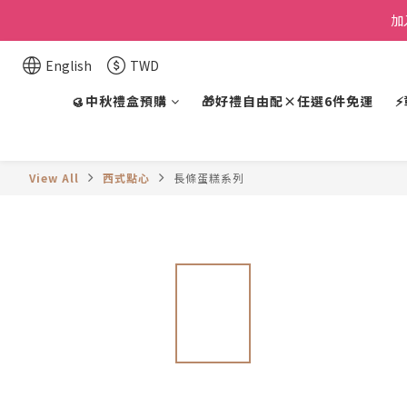
加
English
TWD
🥮中秋禮盒預購
🎁好禮自由配×任選6件免運
View All
西式點心
長條蛋糕系列