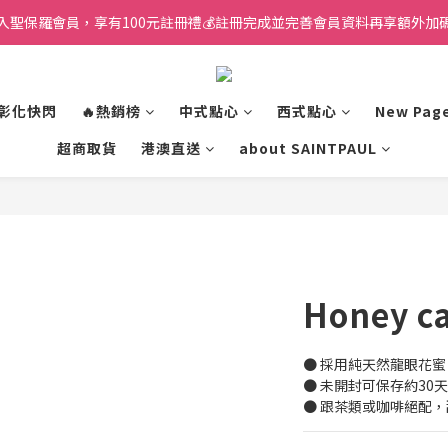
入聖保羅會員，享有100元註冊禮💰註冊完成並完善會員資料再享額外加碼
⚡彰化快閃
🔥熱銷榜
中式點心
西式點心
New Pag
超商取貨
港澳直送
about SAINTPAUL
Honey c
● 採用純天然龍眼花
● 未開封可保存約30
● 跟茶類或咖啡絕配