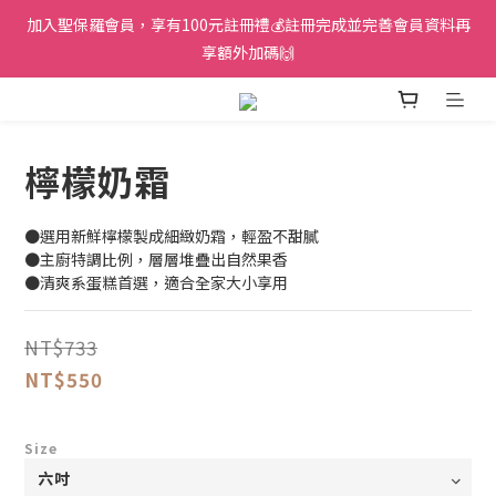
加入聖保羅會員，享有100元註冊禮💰註冊完成並完善會員資料再
享額外加碼🙌
檸檬奶霜
●選用新鮮檸檬製成細緻奶霜，輕盈不甜膩
●主廚特調比例，層層堆疊出自然果香
●清爽系蛋糕首選，適合全家大小享用
NT$733
NT$550
Size