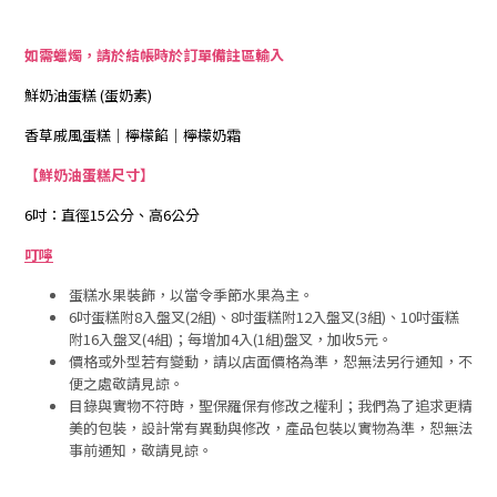
如需蠟燭，請於結帳時於訂單備註區輸入
鮮奶油蛋糕 (蛋奶素)
香草戚風蛋糕｜檸檬餡｜檸檬奶霜
【鮮奶油蛋糕尺寸】
6吋：直徑15公分、高6公分
叮嚀
蛋糕水果裝飾，以當令季節水果為主。
6吋蛋糕附8入盤叉(2組)、8吋蛋糕附12入盤叉(3組)、10吋蛋糕
附16入盤叉(4組)；每增加4入(1組)盤叉，加收5元。
價格或外型若有變動，請以店面價格為準，恕無法另行通知，不
便之處敬請見諒。
目錄與實物不符時，聖保羅保有修改之權利；我們為了追求更精
美的包裝，設計常有異動與修改，產品包裝以實物為準，恕無法
事前通知，敬請見諒。