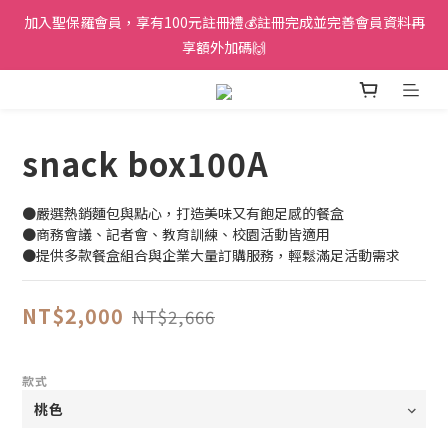
加入聖保羅會員，享有100元註冊禮💰註冊完成並完善會員資料再
享額外加碼🙌
snack box100A
●嚴選熱銷麵包與點心，打造美味又有飽足感的餐盒
●商務會議、記者會、教育訓練、校園活動皆適用
●提供多款餐盒組合與企業大量訂購服務，輕鬆滿足活動需求
NT$2,000
NT$2,666
款式