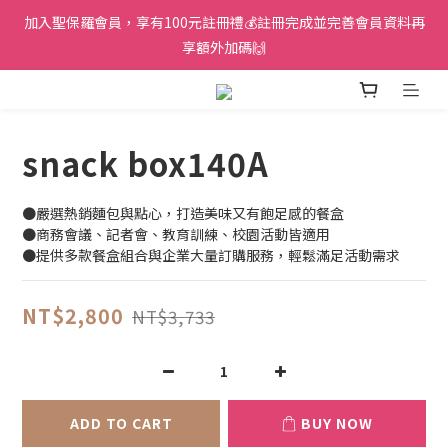
加入聖保羅會員，享有100元註冊禮💰註冊完成並完善會員資料再
享額外加碼🙌
snack box140A
●嚴選熱銷麵包與點心，打造美味又有飽足感的餐盒
●商務會議、記者會、教育訓練、校園活動皆適用
●提供多款餐盒組合與企業大量訂購服務，輕鬆滿足活動需求
NT$2,800
NT$3,733
ADD TO CART
BUY NOW