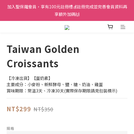
加入聖保羅會員，享有100元註冊禮💰註冊完成並完善會員資料再
享額外加碼🙌
Taiwan Golden
Croissants
【冷凍出貨】【蛋奶素】
主要成分：小麥粉、新鮮酵母、鹽、糖、奶油、雞蛋
賞味期限：常溫3天、冷凍30天(實際保存期限請見包裝標示)
NT$299
NT$350
規格