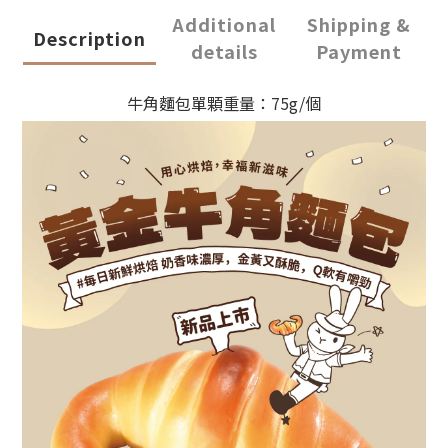
Additional
Shipping &
Description
details
Payment
牛角麵包單顆重量：75g/個