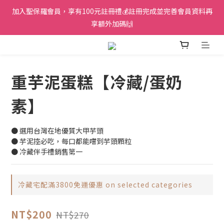
加入聖保羅會員，享有100元註冊禮💰註冊完成並完善會員資料再
享額外加碼🙌
重芋泥蛋糕【冷藏/蛋奶
素】
● 選用台灣在地優質大甲芋頭
● 芋泥控必吃，每口都能嚐到芋頭顆粒
● 冷藏伴手禮銷售第一
冷藏宅配滿3800免運優惠 on selected categories
NT$200
NT$270