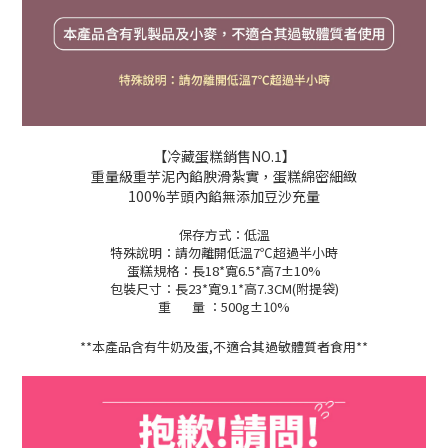
【冷藏蛋糕銷售NO.1】
重量級重芋泥內餡腴滑紮實，蛋糕綿密細緻
100%芋頭內餡無添加豆沙充量
保存方式：低溫
特殊說明：請勿離開低溫7℃超過半小時
蛋糕規格：長18*寬6.5*高7±10%
包裝尺寸：長23*寬9.1*高7.3CM(附提袋)
重 量 ：500g±10%
**本產品含有牛奶及蛋,不適合其過敏體質者食用**