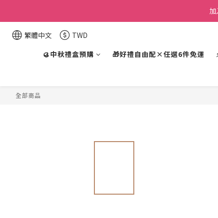
加
繁體中文
TWD
🥮中秋禮盒預購
🎁好禮自由配×任選6件免運
全部商品