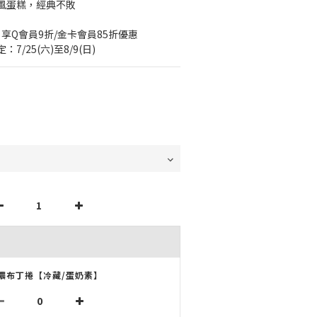
風蛋糕，經典不敗
，享Q會員9折/金卡會員85折優惠
/25(六)至8/9(日)
濃布丁捲【冷藏/蛋奶素】