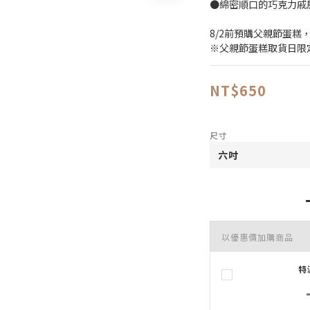
●綿密順口的巧克力戚
8/2前預購父親節蛋糕
※父親節蛋糕取貨日限定：7
NT$650
尺寸
以優惠價加購商品
特