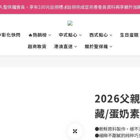
入聖保羅會員，享有100元註冊禮💰註冊完成並完善會員資料再享額外加碼
⚡彰化快閃
🔥熱銷榜
中式點心
西式點心
生日蛋糕
超商取貨
港澳直送
關於聖保羅
2026父
藏/蛋奶
●新鮮原料製作，絕不
●細緻不甜膩的純粹巧