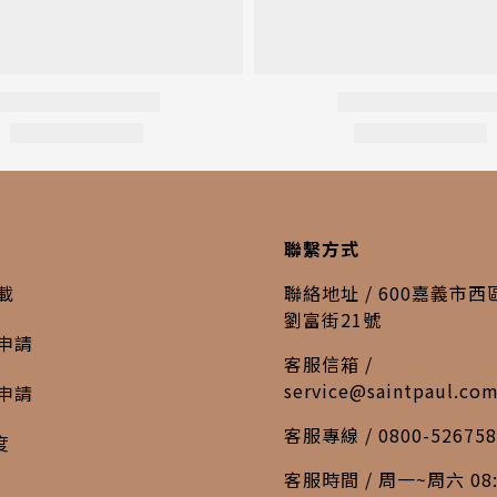
聯繫方式
載
聯絡地址 / 600嘉義市
劉富街21號
申請
客服信箱 /
service@saintpaul.co
申請
客服專線 / 0800-526758
度
客服時間 / 周一~周六 08: