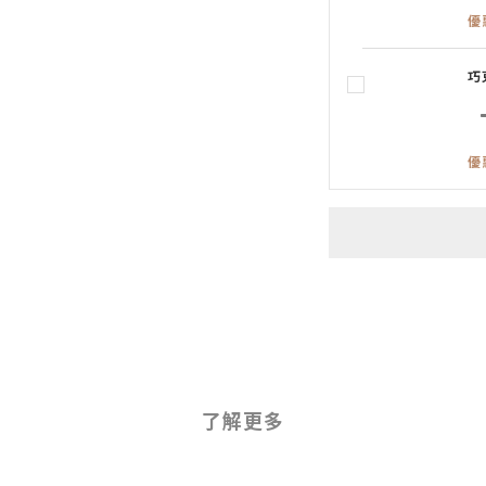
優
巧
優
了解更多