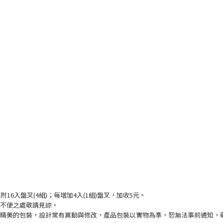
糕附16入盤叉(4組)；每增加4入(1組)盤叉，加收5元。
不便之處敬請見諒。
精美的包裝，設計常有異動與修改，產品包裝以實物為準，恕無法事前通知，