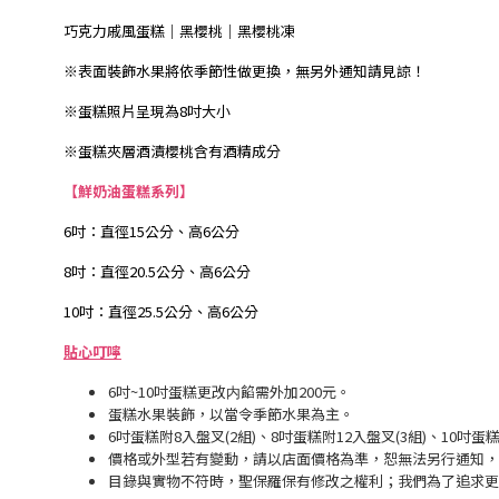
巧克力戚風蛋糕｜黑櫻桃｜黑櫻桃凍
※表面裝飾水果將依季節性做更換，無另外通知請見諒！
※蛋糕照片呈現為8吋大小
※蛋糕夾層酒漬櫻桃含有酒精成分
【鮮奶油蛋糕系列】
6吋：直徑15公分、高6公分
8吋：直徑20.5公分、高6公分
10吋：直徑25.5公分、高6公分
貼心叮嚀
6吋~10吋蛋糕更改内餡需外加200元。
蛋糕水果裝飾，以當令季節水果為主。
6吋蛋糕附8入盤叉(2組)、8吋蛋糕附12入盤叉(3組)、10吋蛋
價格或外型若有變動，請以店面價格為準，恕無法另行通知，
目錄與實物不符時，聖保羅保有修改之權利；我們為了追求更