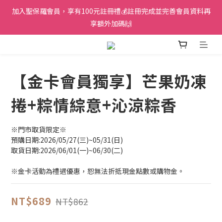
加入聖保羅會員，享有100元註冊禮💰註冊完成並完善會員資料再
享額外加碼🙌
【金卡會員獨享】芒果奶凍
捲+粽情綜意+沁涼粽香
※門市取貨限定※
預購日期:2026/05/27(三)~05/31(日)
取貨日期:2026/06/01(一)~06/30(二)
※金卡活動為禮遇優惠，恕無法折抵現金點數或購物金。
NT$689
NT$862