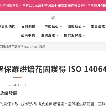
入聖保羅會員，享有100元註冊禮💰註冊完成並完善會員資料再享額外加碼
⚡彰化快閃
🔥熱銷榜
中式點心
西式點心
生日蛋糕
超商取貨
港澳直送
關於聖保羅
焙花園獲得 ISO 14064 認證
羅烘焙花園獲得 ISO 14064
2024-10-31
境永續發展
的責任，致力於減少碳排放並保護環境。聖保羅烘焙花園一直以