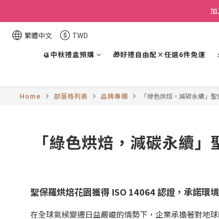
加
繁體中文
TWD
🥮中秋禮盒預購
🎁好禮自由配×任選6件免運
Home
部落格列表
品牌專欄
「綠色烘焙，減碳永續」聖保羅烘
「綠色烘焙，減碳永續」聖保
聖保羅烘焙花園獲得 ISO 14064 認證，承諾環
在全球氣候變遷日益嚴峻的情勢下，企業承擔著對地球