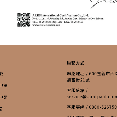
聯繫方式
載
聯絡地址 / 600嘉義市
劉富街21號
申請
客服信箱 /
service@saintpaul.co
申請
客服專線 / 0800-526758
度