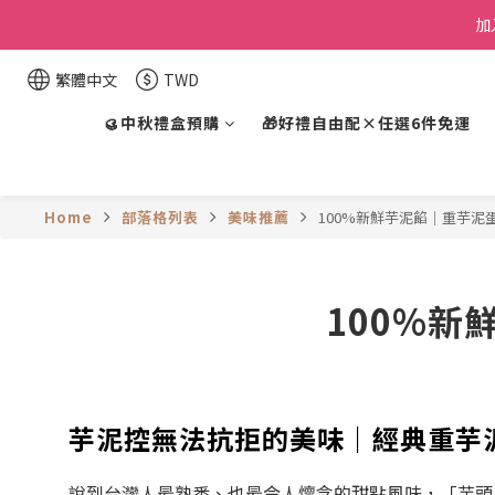
加
繁體中文
TWD
🥮中秋禮盒預購
🎁好禮自由配×任選6件免運
Home
部落格列表
美味推薦
100%新鮮芋泥餡｜重芋泥
100%新
芋泥控無法抗拒的美味｜經典重芋
說到台灣人最熟悉、也最令人懷念的甜點風味，「芋頭