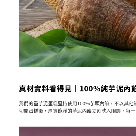
真材實料看得見｜100%純芋泥內
我們的重芋泥蛋糕堅持使用100%芋頭內餡，不以其
切開蛋糕後，厚實飽滿的芋泥內餡立刻映入眼簾，每一