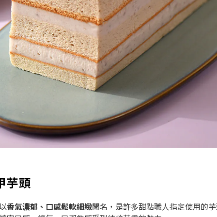
甲芋頭
以
香氣濃郁、口感鬆軟細緻
聞名，是許多甜點職人指定使用的芋