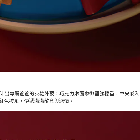
計出專屬爸爸的英雄外觀：巧克力淋面象徵堅強穩重，中央嵌入「
的紅色披風，傳遞滿滿敬意與深情。