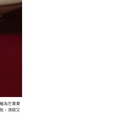
層為芒果果
氣，滑順又