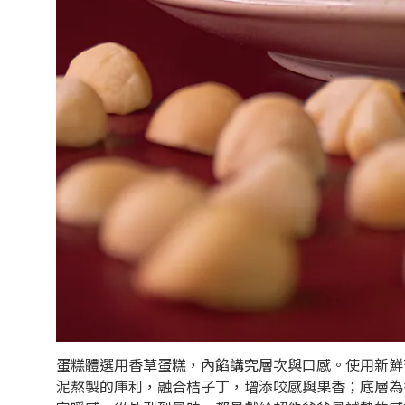
蛋糕體選用香草蛋糕，內餡講究層次與口感。使用新鮮
泥熬製的庫利，融合桔子丁，增添咬感與果香；底層為