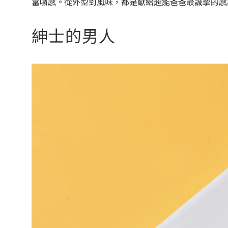
富嚼感。從外型到風味，都是獻給超能爸爸最誠摯的感
紳士的男人