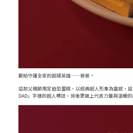
獻給守護全家的超級英雄——爸爸。
這款父親節限定造型蛋糕，以經典超人形象為靈感，設
DAD」字樣的超人標誌，背後更披上代表力量與溫暖