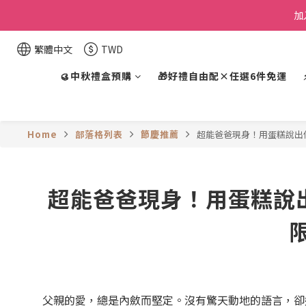
加
繁體中文
TWD
🥮中秋禮盒預購
🎁好禮自由配×任選6件免運
Home
部落格列表
節慶推薦
超能爸爸現身！用蛋糕說出
超能爸爸現身！用蛋糕說出
父親的愛，總是內斂而堅定。沒有驚天動地的語言，卻