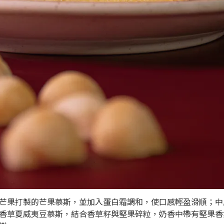
芒果打製的芒果慕斯，並加入蛋白霜調和，使口感輕盈滑順；中
香草夏威夷豆慕斯，結合香草籽與堅果碎粒，奶香中帶有堅果香