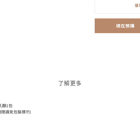
優
現在預購
了解更多
乳酪1包
期限請見包裝標示)