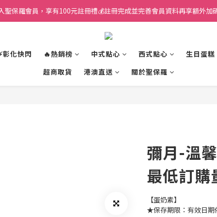
入聖保羅會員，享有100元註冊禮💰註冊完成並完善會員資料再享額外加碼
⚡彰化快閃
🔥熱銷榜
中式點心
西式點心
生日蛋糕
超商取貨
港澳直送
關於聖保羅
彌月-溫
最低訂購
【蛋奶素】
★保存期限：有效日期