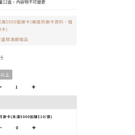
量12盒，內容物不可變更
滿5000贈謝卡(需提供謝卡資料，贈
卡)
月蛋糕滿額贈品
5
盒以上
月謝卡(未滿5000加購$10/張)