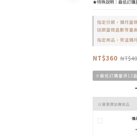
★特殊說明：最低訂購
指定分類，彌月蛋糕
送跟蛋糕盒數等量謝
指定商品，常溫彌
NT$360
NT$40
※最低訂購量須12
以優惠價加購商品
彌