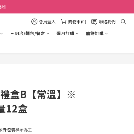
🙌
會員登入
購物車(0)
聯絡我們
三明治/麵包/餐盒
彌月訂購
囍餅訂購
立即購買
馨禮盒B【常溫】※
量12盒
依外包裝標示為主