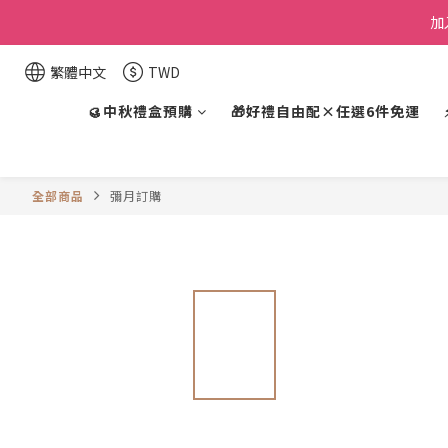
加
繁體中文
TWD
🥮中秋禮盒預購
🎁好禮自由配×任選6件免運
全部商品
彌月訂購