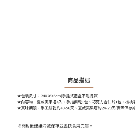
商品描述
★包裝尺寸：24X26X6cm
(手提式禮盒不附提袋)
★內容物
：夏威夷果塔4入、
手指餅乾1包、
巧克力杏仁片1包
、核桃
★賞味期限：手工餅乾約40-58天、夏威夷果塔約24-29天(實際保存
※開封後建議
冷藏保存並
盡快食用完畢。