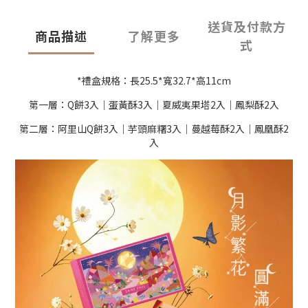
送貨及付款方
商品描述
了解更多
式
*禮盒規格：長25.5*寬32.7*高11cm
第一層：Q餅3入｜蛋黃酥3入｜夏威夷果塔2入｜鳳梨酥2入
第二層：阿里山Q餅3入｜芋頭麻糬3入｜蔓越莓酥2入｜鳳凰酥2
入