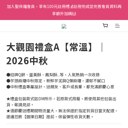
加入聖保羅會員，享有100元註冊禮💰註冊完成並完善會員資料再
享額外加碼🙌
大觀園禮盒A【常溫】｜
2026中秋
●招牌Q餅、蛋黃酥、鳳梨酥...等，人氣熱銷一次收錄
●芋頭麻糬中秋限定，新鮮芋泥與Q彈麻糬，濃郁不膩口
●中秋禮盒專屬設計，送親友、客戶或長輩，都充滿節慶心意
★禮盒包裝款式如DM所示，若原款式用罄，將使用其他包裝出
貨，敬請見諒。
★逢節慶送禮期間物流量大，無法保證於指定到貨日當天配達，
建議您將【選擇日期】提前，保留彈性收貨天數。