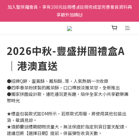
加入聖保羅會員，享有100元註冊禮💰註冊完成並完善會員資料再
享額外加碼🙌
2026中秋-豐盛拼圖禮盒A
｜港澳直送
●招牌Q餅、蛋黃酥、鳳梨酥...等，人氣熱銷一次收錄
●四季春茶粉揉製的鳳茶酥，口口釋放淡雅茶甘，全新推出
●獨家拼圖設計款，邊吃邊玩更有趣，陪伴全家大小共享歡樂團
聚時光
★禮盒包裝款式如DM所示，若原款式用罄，將使用其他包裝出
貨，敬請見諒。
★逢節慶送禮期間物流量大，無法保證於指定到貨日當天配達，
建議您將【選擇日期】提前，保留彈性收貨天數。