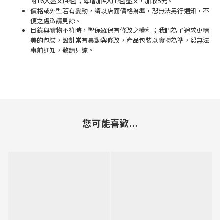
附16入盤叉(4組)；每增加4入(1組)盤叉，加收5元。
價格或外型若有變動，請以店面價格為準，恕無法另行通知，不
便之處敬請見諒。
目錄與實物不符時，聖保羅保有修改之權利；我們為了追求更精
美的包裝，設計常有異動與修改，產品包裝以實物為準，恕無法
事前通知，敬請見諒。
您可能喜歡...