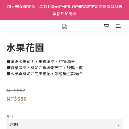
加入聖保羅會員，享有100元註冊禮💰註冊完成並完善會員資料再
享額外加碼🙌
水果花園
●繽紛水果鋪面，果香清甜、視覺滿分
●香草戚風、鮮奶油與滑嫩布丁，經典不敗
●水果與鮮奶油完美搭配，聚會慶生都適合
NT$867
NT$650
尺寸