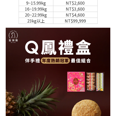
9~15.99kg
NT$2,600
16~19.99kg
NT$3,600
20~22.99kg
NT$4,600
23kg以上
NT$99,999