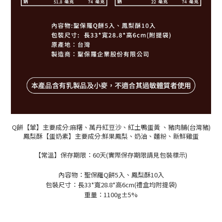
Q餅【葷】主要成分:麻糬、萬丹紅豆沙、紅土鴨蛋黃 、豬肉脯(台灣豬)
鳳梨酥【蛋奶素】主要成分:鮮果鳳梨、奶油、麵粉、新鮮雞蛋
【常溫】保存期限：60天(實際保存期限請見包裝標示)
內容物：聖保羅Q餅5入、鳳梨酥10入
包裝尺寸：長33*寬28.8*高6cm(禮盒均附提袋)
重量：1100g±5%