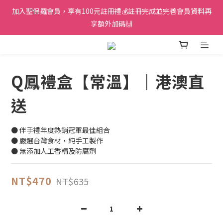
加入聖保羅會員，享有100元註冊禮💰註冊完成並完善會員資料再
享額外加碼🙌
Q鳳禮盒【常溫】｜港澳直
送
● 伴手禮年度熱銷冠軍最佳組合
● 嚴選台灣食材，純手工製作
● 無添加人工香精及防腐劑
NT$470
NT$635