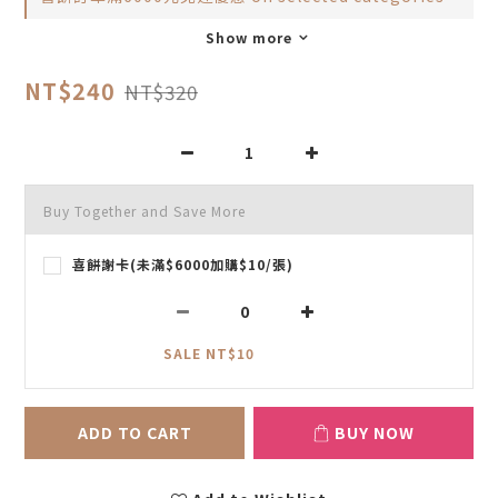
Show more
NT$240
NT$320
Buy Together and Save More
喜餅謝卡(未滿$6000加購$10/張)
SALE NT$10
ADD TO CART
BUY NOW