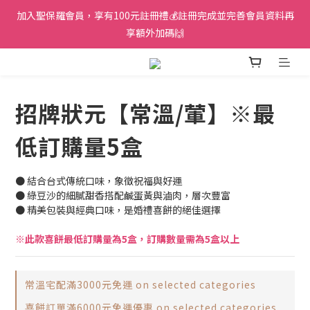
加入聖保羅會員，享有100元註冊禮💰註冊完成並完善會員資料再
享額外加碼🙌
招牌狀元【常溫/葷】※最
低訂購量5盒
● 結合台式傳統口味，象徵祝福與好運
● 綠豆沙的細膩甜香搭配鹹蛋黃與滷肉，層次豐富
● 精美包裝與經典口味，是婚禮喜餅的絕佳選擇
※此款喜餅最低訂購量為5盒，訂購數量需為5盒以上
常溫宅配滿3000元免運 on selected categories
喜餅訂單滿6000元免運優惠 on selected categories