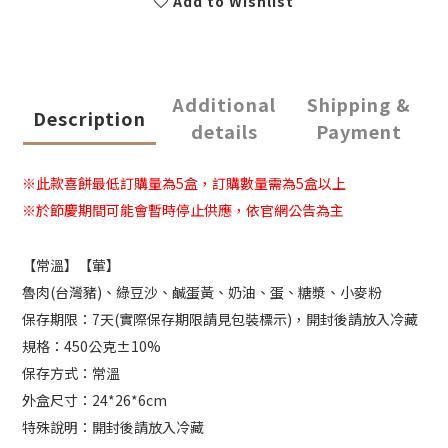
Add to Wishlist
Additional
Shipping &
Description
details
Payment
※此款喜餅最低訂購量為5盒，訂購數量需為5盒以上
※於節慶期間可能會暫時停止供應，依官網公告為主
【常溫】【葷】
魯肉(台灣豬)、綠豆沙、鹹蛋黃、奶油、蛋、糖漿、小麥粉
保存期限：7天(實際保存期限請見包裝標示)，開封後請放入冷藏
規格：450公克±10%
保存方式：常溫
外盒尺寸：24*26*6cm
特殊說明：開封後請放入冷藏