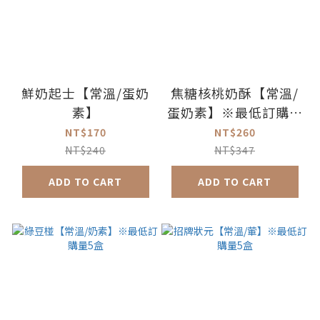
鮮奶起士【常溫/蛋奶
焦糖核桃奶酥【常溫/
素】
蛋奶素】※最低訂購量
5盒
NT$170
NT$260
NT$240
NT$347
ADD TO CART
ADD TO CART