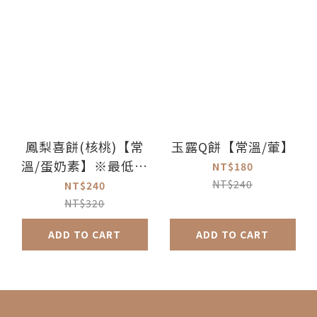
鳳梨喜餅(核桃)【常
玉露Q餅【常溫/葷】
溫/蛋奶素】※最低訂
NT$180
購量5盒
NT$240
NT$240
NT$320
ADD TO CART
ADD TO CART