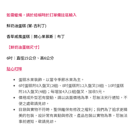
如需蠟燭，請於結帳時於訂單備註區輸入
鮮奶油蛋糕 (葷-吉利丁)
香草戚風蛋糕｜開心果慕斯｜布丁
【鮮奶油蛋糕尺寸】
6吋：直徑15公分、高6公分
貼心叮嚀
蛋糕水果裝飾，以當令季節水果為主。
6吋蛋糕附8入盤叉(2組)、8吋蛋糕附12入盤叉(3組)、10吋蛋糕
附16入盤叉(4組)；每增加4入(1組)盤叉，加收5元。
價格或外型若有變動，請以店面價格為準，恕無法另行通知，不
便之處敬請見諒。
目錄與實物不符時，聖保羅保有修改之權利；我們為了追求更精
美的包裝，設計常有異動與修改，產品包裝以實物為準，恕無法
事前通知，敬請見諒。