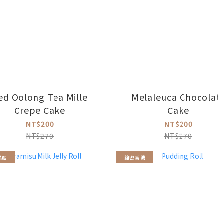
ed Oolong Tea Mille
Melaleuca Chocola
Crepe Cake
Cake
NT$200
NT$200
NT$270
NT$270
甜點
綿密香濃