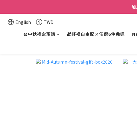
加
English
TWD
🥮中秋禮盒預購
🎁好禮自由配×任選6件免運
N