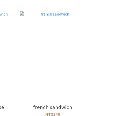
se
french sandwich
NT$240