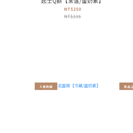
起士Q餅【常溫/蛋奶素】
NT$250
NT$335
人氣熱銷
新品