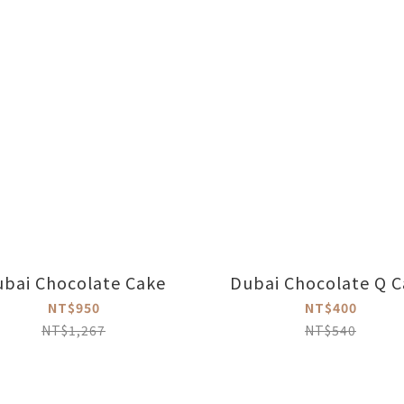
bai Chocolate Cake
Dubai Chocolate Q C
NT$950
NT$400
NT$1,267
NT$540