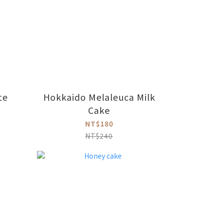
te
Hokkaido Melaleuca Milk
Cake
NT$180
NT$240