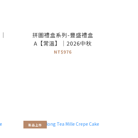
】｜
拼圖禮盒系列-豐盛禮盒
A【常溫】｜2026中秋
NT$976
新品上市