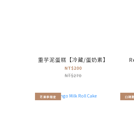
重芋泥蛋糕【冷藏/蛋奶素】
R
NT$200
NT$270
芒果季限定
口碑