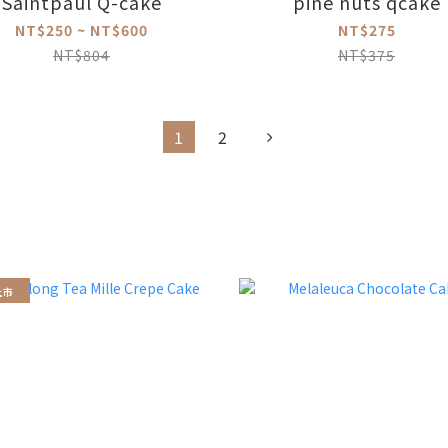
Saintpaul Q-cake
pine nuts qcake
NT$250 ~ NT$600
NT$275
NT$804
NT$375
1
2
上市