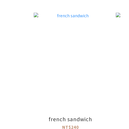
french sandwich
NT$240