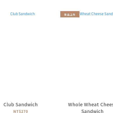
新品上市
Club Sandwich
Whole Wheat Chee
Sandwich
NT$270