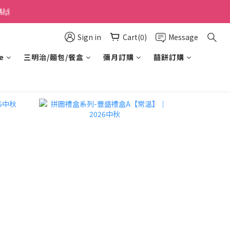
🙌
Sign in
Cart(0)
Message
e
三明治/麵包/餐盒
彌月訂購
囍餅訂購
prev
next