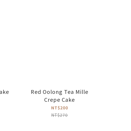
ake
Red Oolong Tea Mille
Crepe Cake
NT$200
NT$270