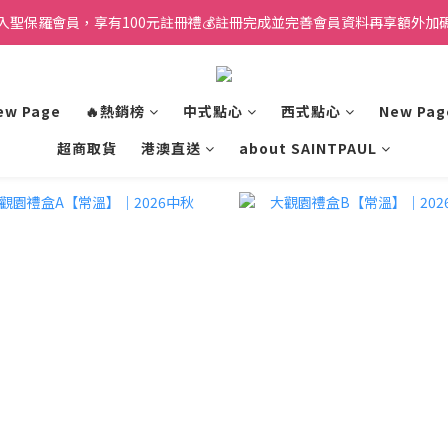
入聖保羅會員，享有100元註冊禮💰註冊完成並完善會員資料再享額外加碼
ew Page
🔥熱銷榜
中式點心
西式點心
New Pag
超商取貨
港澳直送
about SAINTPAUL