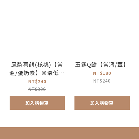
鳳梨喜餅(核桃)【常
玉露Q餅【常溫/葷】
溫/蛋奶素】※最低訂
NT$180
購量5盒
NT$240
NT$240
NT$320
加入購物車
加入購物車