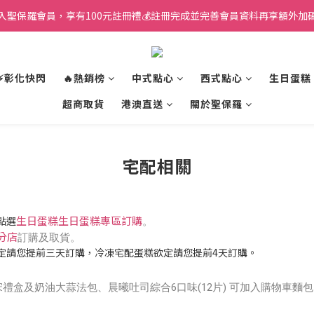
入聖保羅會員，享有100元註冊禮💰註冊完成並完善會員資料再享額外加碼
⚡彰化快閃
🔥熱銷榜
中式點心
西式點心
生日蛋糕
超商取貨
港澳直送
關於聖保羅
宅配相關
生日蛋糕生日蛋糕專
區訂購
點選
。
分店
訂購及取貨。
定請您提前三天訂購，冷凍宅配蛋糕欲定請您提前4天訂購。
宋禮盒及奶油大蒜法包、晨曦吐司綜合6口味(12片) 可加入購物車