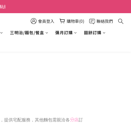
🙌
會員登入
購物車(0)
聯絡我們
三明治/麵包/餐盒
彌月訂購
囍餅訂購
分店
麵包，提供宅配服務，其他麵包需親洽各
訂