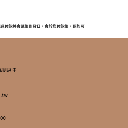
延遲付款將會延後到貨日，會於您付款後，預約可
西區劉厝里
m.tw
00 ~