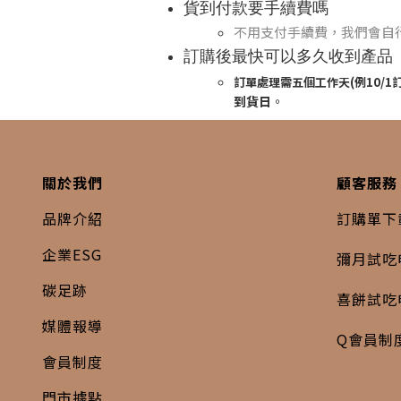
貨到付款要手續費嗎
不用支付手續費，我們會自
訂購後最快可以多久收到產品
訂單處理需五個工作天(例10/1訂.
到貨日
。
關於我們
顧客服務
品牌介紹
訂購單下
企業ESG
彌月試吃
碳足跡
喜餅試吃
媒體報導
Q會員制
會員制度
門市據點