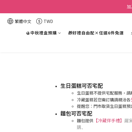
加
繁體中文
TWD
🥮中秋禮盒預購
🎁好禮自由配×任選6件免運
生日蛋糕可否宅配
生日蛋糕不提供宅配服務，請
冷藏蛋糕若您需訂購請親洽各
提醒您：門市取貨生日蛋糕預
麵包可否宅配
【冷藏伴手禮】
麵包提供
羅
購。