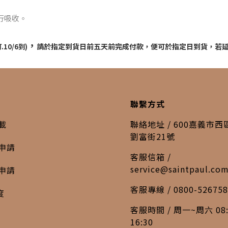
行吸收。
，
請於指定到貨日前五天前完成付款，便可於指定日到貨，若
10/6到)
聯繫方式
載
聯絡地址 / 600嘉義市
劉富街21號
申請
客服信箱 /
service@saintpaul.co
申請
客服專線 / 0800-526758
度
客服時間 / 周一~周六 08:
16:30