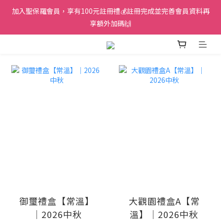
加入聖保羅會員，享有100元註冊禮💰註冊完成並完善會員資料再
享額外加碼🙌
prev
next
御璽禮盒【常溫】
大觀園禮盒A【常
｜2026中秋
溫】｜2026中秋