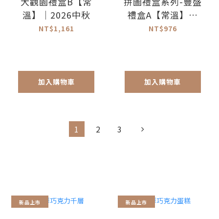
大觀園禮盒B【常
拼圖禮盒系列-豐盛
溫】｜2026中秋
禮盒A【常溫】｜
2026中秋
NT$1,161
NT$976
加入購物車
加入購物車
1
2
3
新品上市
新品上市