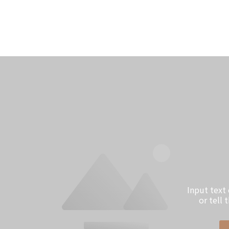
Input text
or tell 