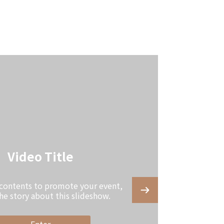
Video Title
 contents to promote your event,
the story about this slideshow.