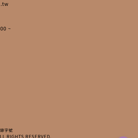
m.tw
00 ~
錄字號
 RIGHTS RESERVED.