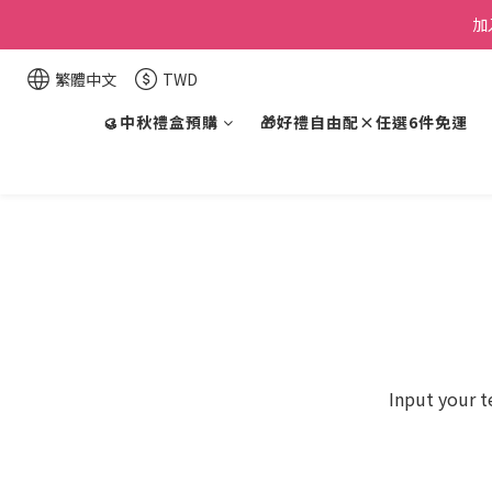
加
繁體中文
TWD
🥮中秋禮盒預購
🎁好禮自由配×任選6件免運
Input your t