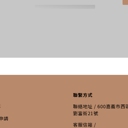
聯繫方式
載
聯絡地址 / 600嘉義市
劉富街21號
申請
客服信箱 /