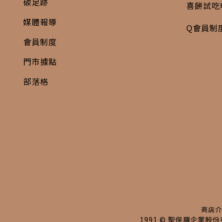
碳足跡
喜餅試吃
媒體報導
Q會員制
會員制度
門市據點
部落格
商店介
1991 © 聖保羅企業股份有限