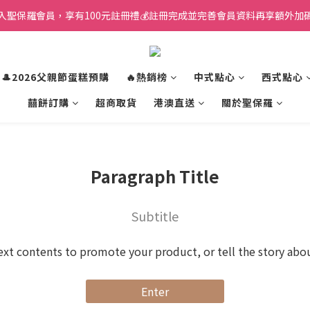
入聖保羅會員，享有100元註冊禮💰註冊完成並完善會員資料再享額外加碼
🎩2026父親節蛋糕預購
🔥熱銷榜
中式點心
西式點心
囍餅訂購
超商取貨
港澳直送
關於聖保羅
Paragraph Title
Subtitle
ext contents to promote your product, or tell the story abo
Enter