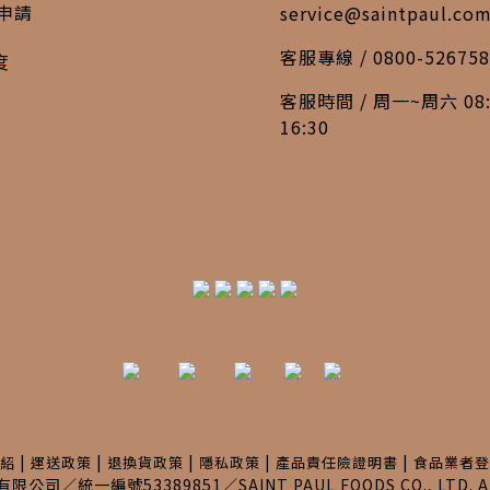
申請
service@saintpaul.co
客服專線 / 0800-526758
度
客服時間 / 周一~周六 08:
16:30
|
|
|
|
|
紹
運送政策
退換貨政策
隱私政策
產品責任險證明書
食品業者登
公司／統一編號53389851／SAINT PAUL FOODS CO., LTD. ALL