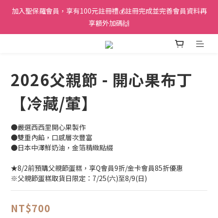
加入聖保羅會員，享有100元註冊禮💰註冊完成並完善會員資料再
享額外加碼🙌
2026父親節 - 開心果布丁
【冷藏/葷】
●嚴選西西里開心果製作
●雙重內餡，口感層次豐富
●日本中澤鮮奶油，金箔精緻點綴
★8/2前預購父親節蛋糕，享Q會員9折/金卡會員85折優惠
※父親節蛋糕取貨日限定：7/25(六)至8/9(日)
NT$700