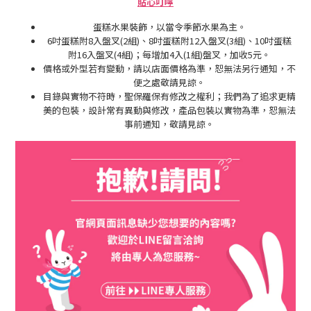
貼心叮嚀
蛋糕水果裝飾，以當令季節水果為主。
6吋蛋糕附8入盤叉(2組)、8吋蛋糕附12入盤叉(3組)、10吋蛋糕
附16入盤叉(4組)；每增加4入(1組)盤叉，加收5元。
價格或外型若有變動，請以店面價格為準，恕無法另行通知，不
便之處敬請見諒。
目錄與實物不符時，聖保羅保有修改之權利；我們為了追求更精
美的包裝，設計常有異動與修改，產品包裝以實物為準，恕無法
事前通知，敬請見諒。