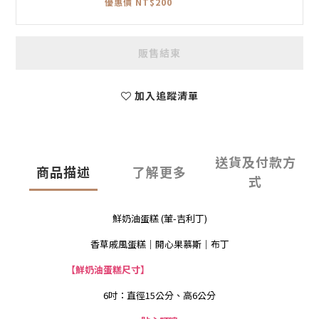
優惠價 NT$200
販售結束
加入追蹤清單
送貨及付款方
商品描述
了解更多
式
鮮奶油蛋糕 (葷-吉利丁)
香草戚風蛋糕｜開心果慕斯｜布丁
【鮮奶油蛋糕尺寸】
6吋：直徑15公分、高6公分