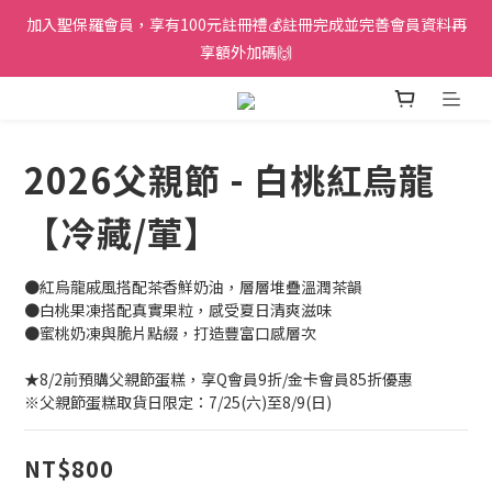
加入聖保羅會員，享有100元註冊禮💰註冊完成並完善會員資料再
享額外加碼🙌
2026父親節 - 白桃紅烏龍
【冷藏/葷】
●紅烏龍戚風搭配茶香鮮奶油，層層堆疊溫潤茶韻
●白桃果凍搭配真實果粒，感受夏日清爽滋味
●蜜桃奶凍與脆片點綴，打造豐富口感層次
★8/2前預購父親節蛋糕，享Q會員9折/金卡會員85折優惠
※父親節蛋糕取貨日限定：7/25(六)至8/9(日)
NT$800