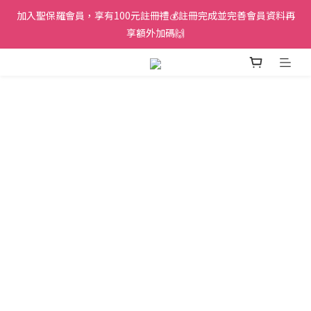
加入聖保羅會員，享有100元註冊禮💰註冊完成並完善會員資料再
享額外加碼🙌