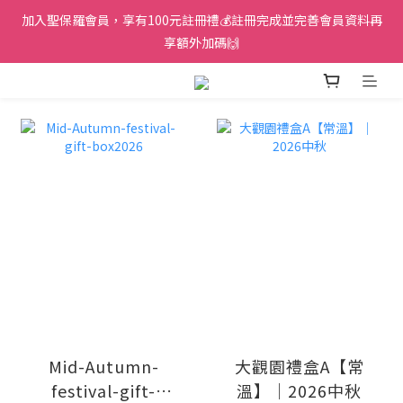
加入聖保羅會員，享有100元註冊禮💰註冊完成並完善會員資料再
享額外加碼🙌
prev
next
Mid-Autumn-
大觀園禮盒A【常
festival-gift-
溫】｜2026中秋