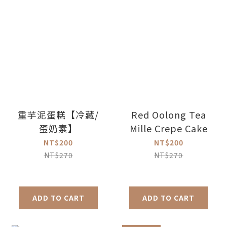
重芋泥蛋糕【冷藏/
Red Oolong Tea
蛋奶素】
Mille Crepe Cake
NT$200
NT$200
NT$270
NT$270
ADD TO CART
ADD TO CART