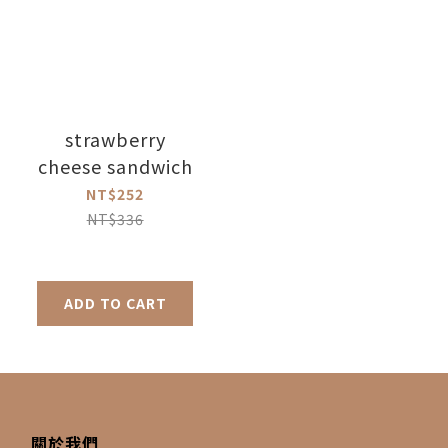
strawberry
cheese sandwich
NT$252
NT$336
ADD TO CART
關於我們