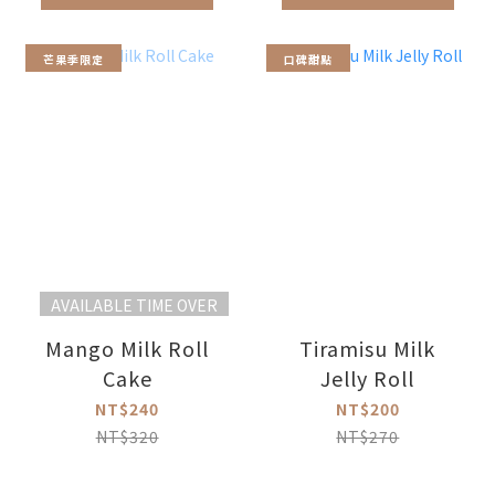
芒果季限定
口碑甜點
AVAILABLE TIME OVER
Mango Milk Roll
Tiramisu Milk
Cake
Jelly Roll
NT$240
NT$200
NT$320
NT$270