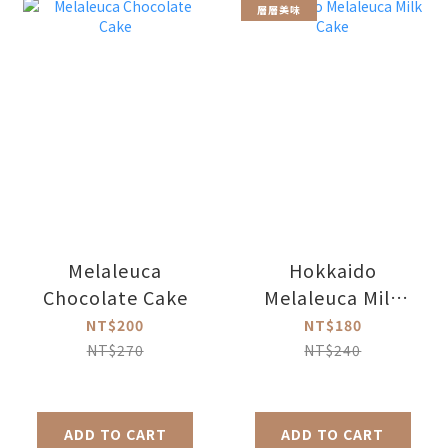
層層美味
Melaleuca
Hokkaido
Chocolate Cake
Melaleuca Milk
Cake
NT$200
NT$180
NT$270
NT$240
ADD TO CART
ADD TO CART