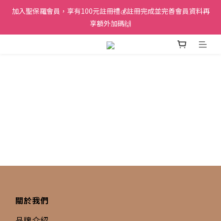
加入聖保羅會員，享有100元註冊禮💰註冊完成並完善會員資料再
享額外加碼🙌
關於我們
品牌介紹