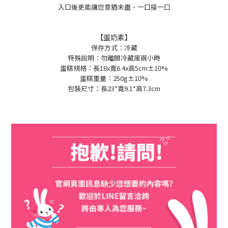
入口後更能讓您意猶未盡、一口接一口
【蛋奶素】
保存方式：冷藏
特殊說明：勿離開冷藏庫兩小時
蛋糕規格：長18x寬6.4x高5cm±10%
蛋糕重量：250g
±10%
包裝尺寸：長23*寬9.1*高7.3cm