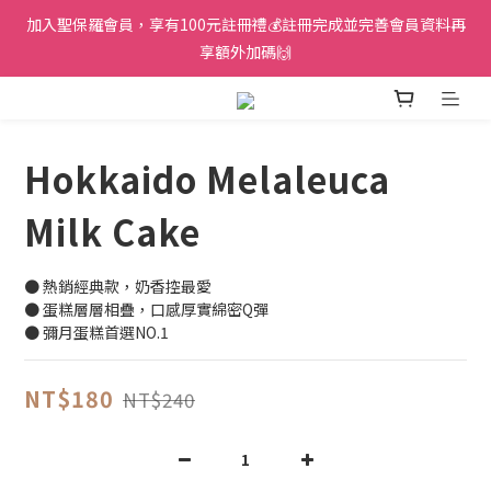
加入聖保羅會員，享有100元註冊禮💰註冊完成並完善會員資料再
享額外加碼🙌
Hokkaido Melaleuca
Milk Cake
● 熱銷經典款，奶香控最愛
● 蛋糕層層相疊，口感厚實綿密Q彈
● 彌月蛋糕首選NO.1
NT$180
NT$240