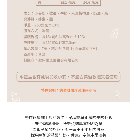
堅持逐層鋪上原料製作，呈現簡單細緻的美味外觀
雙色層層相疊，使得蛋糕厚實綿密Q彈
看似簡單的外觀，卻展現出不平凡的風華
採
用新鮮的濃醇牛奶，香氣在空氣中瀰漫著