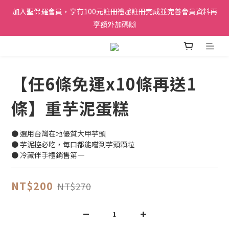
加入聖保羅會員，享有100元註冊禮💰註冊完成並完善會員資料再
享額外加碼🙌
【任6條免運x10條再送1
條】重芋泥蛋糕
● 選用台灣在地優質大甲芋頭
● 芋泥控必吃，每口都能嚐到芋頭顆粒
● 冷藏伴手禮銷售第一
NT$200
NT$270