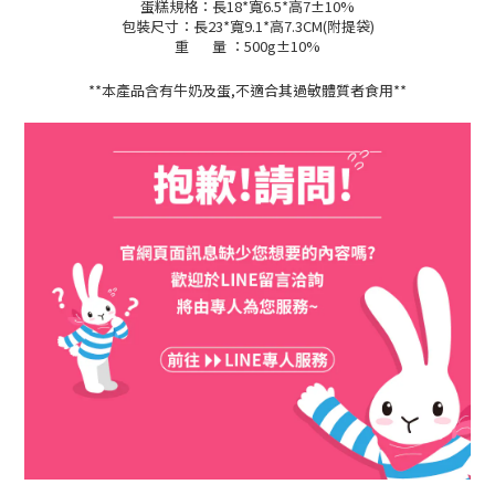
蛋糕規格：長18*寬6.5*高7±10%
包裝尺寸：長23*寬9.1*高7.3CM(附提袋)
重 量 ：500g±10%
**本產品含有牛奶及蛋,不適合其過敏體質者食用**