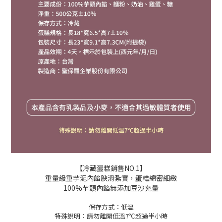
【冷藏蛋糕銷售NO.1】
重量級重芋泥內餡腴滑紮實，蛋糕綿密細緻
100%芋頭內餡無添加豆沙充量
保存方式：低溫
特殊說明：請勿離開低溫7℃超過半小時